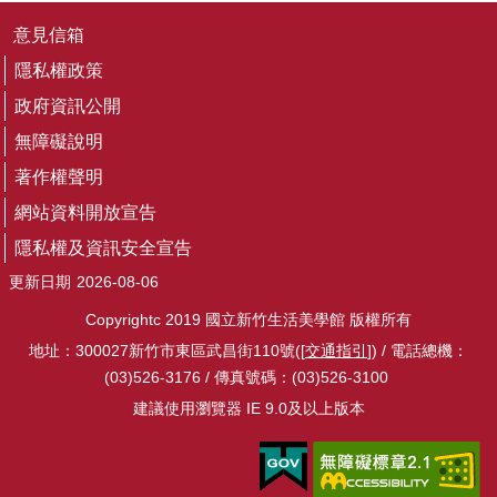
隱
私
意見信箱
權
隱私權政策
及
資
政府資訊公開
訊
安
無障礙說明
全
著作權聲明
宣
告
網站資料開放宣告
隱私權及資訊安全宣告
回
更新日期
2026-08-06
首
頁
Copyrightc 2019 國立新竹生活美學館 版權所有
網
地址：300027新竹市東區武昌街110號([
交通指引
]) / 電話總機：
站
(03)526-3176 / 傳真號碼：(03)526-3100
導
建議使用瀏覽器 IE 9.0及以上版本
覽
R
S