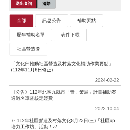
務
專
區
全部
訊息公告
補助要點
便
民
歷年補助名單
表件下載
服
務
社區營造獎
主
「文化部推動社區營造及村落文化補助作業要點」
題
(112年11月6日修正)
網
站
2024-02-22
《公告》112年北區九縣市「青．策展」計畫補助案
公
通過名單暨核定經費
開
資
2023-10-04
訊
🔅 112年社區營造及村落文化8月23日(三)「社區up
培力工作坊」活動！🎉
影