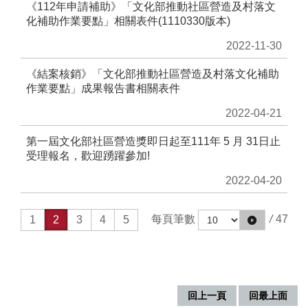
《112年申請補助》「文化部推動社區營造及村落文
無
化補助作業要點」相關表件(1110330版本)
障
礙
2022-11-30
說
明
《結案核銷》「文化部推動社區營造及村落文化補助
作業要點」成果報告書相關表件
著
2022-04-21
作
權
第一屆文化部社區營造獎即日起至111年 5 月 31日止
聲
受理報名，歡迎踴躍參加!
明
2022-04-20
網
站
資
每頁筆數
/
47
1
2
3
4
5
料
開
放
宣
告
回上一頁
回最上面