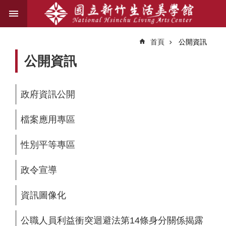
跳到主要內容區塊
進
階
首頁
公開資訊
搜
尋
公開資訊
政府資訊公開
關
於
檔案應用專區
我
們
性別平等專區
藝
文
政令宣導
資
訊
資訊圖像化
業
公職人員利益衝突迴避法第14條身分關係揭露