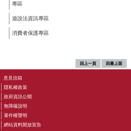
務
專區
專
區
遊說法資訊專區
便
消費者保護專區
民
服
務
主
回上一頁
回最上面
題
網
意見信箱
站
隱私權政策
公
政府資訊公開
開
無障礙說明
資
訊
著作權聲明
網站資料開放宣告
影