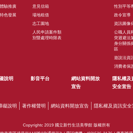
體驗推廣
意見信箱
性別平等
特色發展
場地租借
政令宣導
志工園地
資訊圖像
人民申請案件類
公職人員
別暨處理時限表
突迴避法第
身分關係
區
遊說法資
消費者保
礙說明
影音平台
網站資料開放
隱私權及
宣告
安全宣告
障礙說明
著作權聲明
網站資料開放宣告
隱私權及資訊安全
Copyrightc 2019 國立新竹生活美學館 版權所有