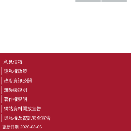
務
專
區
便
民
服
務
主
意見信箱
題
隱私權政策
網
站
政府資訊公開
無障礙說明
公
著作權聲明
開
資
網站資料開放宣告
訊
隱私權及資訊安全宣告
更新日期
2026-08-06
影