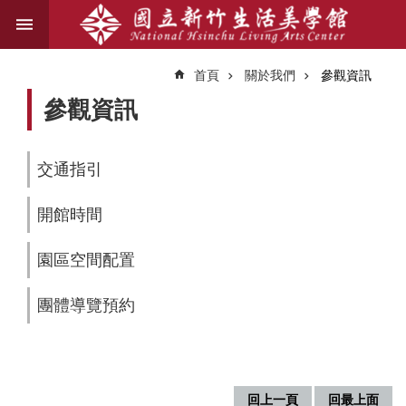
跳到主要內容區塊
進
階
首頁
關於我們
參觀資訊
搜
尋
參觀資訊
交通指引
關
於
開館時間
我
們
園區空間配置
藝
文
團體導覽預約
資
訊
業
回上一頁
回最上面