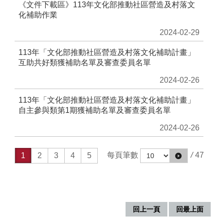
《文件下載區》113年文化部推動社區營造及村落文
無
化補助作業
障
礙
2024-02-29
說
明
113年「文化部推動社區營造及村落文化補助計畫」
互助共好類獲補助名單及審查委員名單
著
2024-02-26
作
權
113年「文化部推動社區營造及村落文化補助計畫」
聲
自主參與類第1期獲補助名單及審查委員名單
明
2024-02-26
網
站
資
每頁筆數
/
47
1
2
3
4
5
料
開
放
宣
告
回上一頁
回最上面