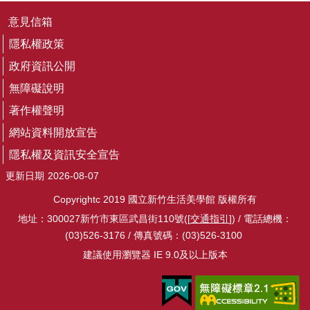
隱
私
意見信箱
權
隱私權政策
及
資
政府資訊公開
訊
安
無障礙說明
全
著作權聲明
宣
告
網站資料開放宣告
隱私權及資訊安全宣告
回
更新日期
2026-08-07
首
頁
Copyrightc 2019 國立新竹生活美學館 版權所有
網
地址：300027新竹市東區武昌街110號([
交通指引
]) / 電話總機：
站
(03)526-3176 / 傳真號碼：(03)526-3100
導
建議使用瀏覽器 IE 9.0及以上版本
覽
R
S