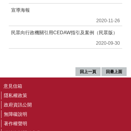
音
宣導海報
平
台
2020-11-26
意
民眾向行政機關引用CEDAW指引及案例（民眾版）
見
2020-09-30
信
箱
隱
私
回上一頁
回最上面
權
政
策
意見信箱
隱私權政策
政
府
政府資訊公開
資
無障礙說明
訊
公
著作權聲明
開