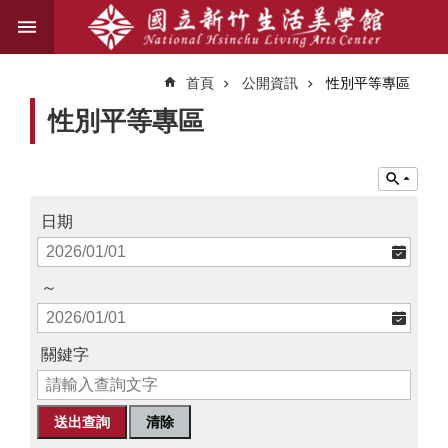
跳到主要內容區塊
進
階
首頁
公開資訊
性別平等專區
搜
尋
性別平等專區
關
於
日期
我
們
～
藝
文
關鍵字
資
訊
業