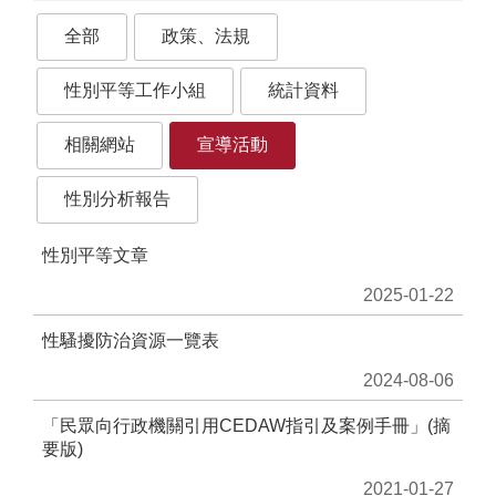
務
專
全部
政策、法規
區
性別平等工作小組
統計資料
便
民
相關網站
宣導活動
服
務
性別分析報告
主
性別平等文章
題
網
2025-01-22
站
性騷擾防治資源一覽表
公
2024-08-06
開
資
「民眾向行政機關引用CEDAW指引及案例手冊」(摘
訊
要版)
影
2021-01-27