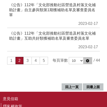
《公告》112年「文化部推動社區營造及村落文化補
無
助計畫」自主參與類第1期獲補助名單及審查委員名
障
單
礙
說
2023-02-17
明
《公告》112年「文化部推動社區營造及村落文化補
著
助計畫」互助共好類獲補助名單及審查委員名單
作
權
2023-02-17
聲
明
每頁筆數
/
44
1
2
3
4
5
網
站
資
料
開
回上一頁
回最上面
放
宣
告
意見信箱
隱私權政策