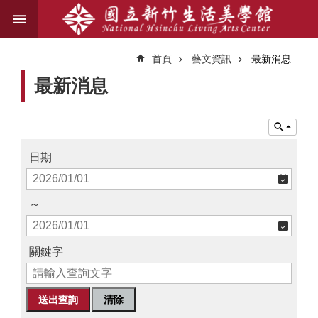
跳到主要內容區塊
進
階
首頁
藝文資訊
最新消息
搜
尋
最新消息
關
於
日期
我
們
～
藝
文
關鍵字
資
訊
業