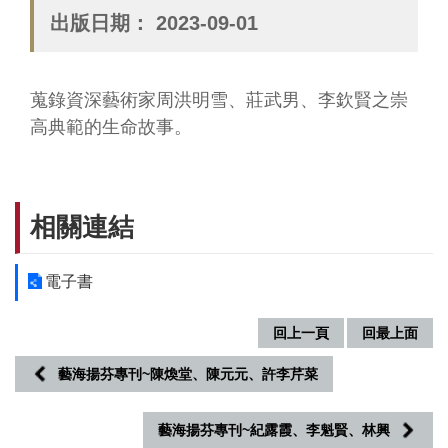
務
出版日期：
2023-09-01
專
區
便
蒐錄資深藝術家周洪明雪、莊武男、李欽賢之崇
民
高典範的生命故事。
服
務
主
相關連結
題
網
站
電子書
公
回上一頁
回最上面
開
資
藝海揚芬專刊~陳煥堂、陳元元、許李芹菜
訊
藝海揚芬專刊~紀露霞、李魁賢、林興
影