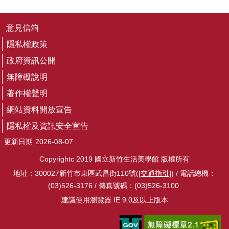
音
平
意見信箱
台
隱私權政策
意
政府資訊公開
見
信
無障礙說明
箱
著作權聲明
隱
網站資料開放宣告
私
隱私權及資訊安全宣告
權
政
更新日期
2026-08-07
策
Copyrightc 2019 國立新竹生活美學館 版權所有
政
地址：300027新竹市東區武昌街110號([
交通指引
]) / 電話總機：
府
(03)526-3176 / 傳真號碼：(03)526-3100
資
建議使用瀏覽器 IE 9.0及以上版本
訊
公
開