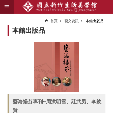
跳到主要內容區塊
進
階
首頁
藝文資訊
本館出版品
搜
尋
本館出版品
關
於
我
們
藝
文
資
訊
藝海揚芬專刊~周洪明雪、莊武男、李欽
業
賢