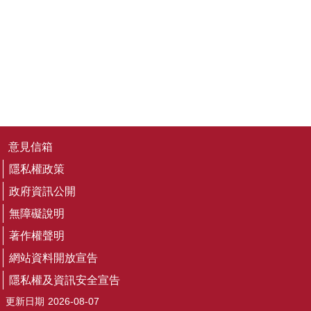
務
專
區
便
民
服
務
主
意見信箱
題
隱私權政策
網
站
政府資訊公開
無障礙說明
公
著作權聲明
開
資
網站資料開放宣告
訊
隱私權及資訊安全宣告
更新日期
2026-08-07
影