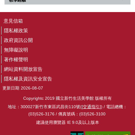
S
友
善
意見信箱
措
施
隱私權政策
服
政府資訊公開
務
無障礙說明
著作權聲明
網站資料開放宣告
隱私權及資訊安全宣告
更新日期
2026-08-07
Copyrightc 2019 國立新竹生活美學館 版權所有
地址：300027新竹市東區武昌街110號([
交通指引
]) / 電話總機：
(03)526-3176 / 傳真號碼：(03)526-3100
建議使用瀏覽器 IE 9.0及以上版本