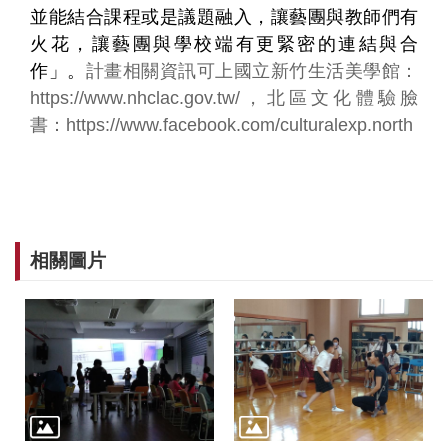
並能結合課程或是議題融入，讓藝團與教師們有
無
火花，讓藝團與學校端有更緊密的連結與合
障
礙
作」。
計畫相關資訊可上國立新竹生活美學館：
說
https://www.nhclac.gov.tw/
，北區文化體驗臉
明
書：https://www.facebook.com/culturalexp.north
著
作
權
聲
明
相關圖片
網
站
資
料
開
放
宣
告