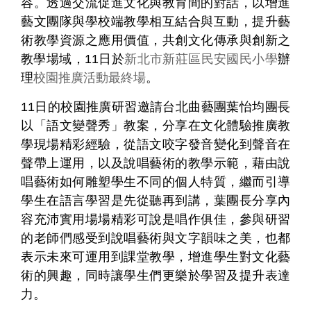
務
容。透過交流促進文化與教育間的對話，以增進
專
藝文團隊與學校端教學相互結合與互動，提升藝
區
術教學資源之應用價值，共創文化傳承與創新之
教學場域，11日於
新北市新莊區民安國民小學
辦
便
理
校園推廣活動最終場
。
民
服
11
日的校園推廣研習邀請台北曲藝團葉怡均團長
務
以「語文變聲秀」教案，分享在文化體驗推廣教
學現場精彩經驗，從語文咬字發音變化到聲音在
主
題
聲帶上運用，以及說唱藝術的教學示範，藉由說
網
唱藝術如何雕塑學生不同的個人特質，繼而引導
站
學生在語言學習是先從聽再到講，葉團長分享內
容充沛實用場場精彩可說是唱作俱佳，參與研習
公
的老師們感受到說唱藝術與文字韻味之美，也都
開
資
表示未來可運用到課堂教學，增進學生對文化藝
訊
術的興趣，同時讓學生們更樂於學習及提升表達
力。
影