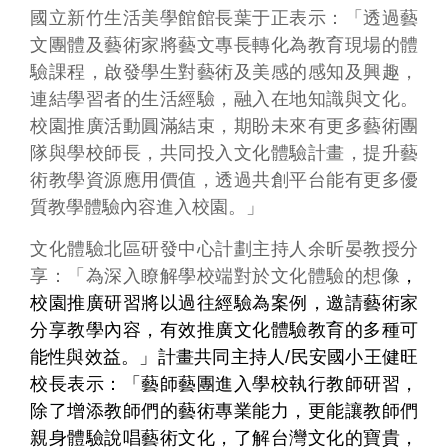
音
國立新竹生活美學館館長葉于正表示：「透過藝
平
文團體及藝術家將藝文專長轉化為教育現場的體
台
驗課程，啟發學生對藝術及美感的感知及興趣，
連結學習者的生活經驗，融入在地知識與文化。
意
校園推廣活動圓滿結束，期盼未來有更多藝術團
見
信
隊與學校師長，共同投入文化體驗計畫，提升藝
箱
術教學資源應用價值，透過共創平台能有更多優
質教學體驗內容進入校園。」
隱
私
文化體驗北區研發中心計劃主持人余昕晏教授分
權
政
享：「為深入瞭解學校端對於文化體驗的想像
，
策
校園推廣研習將以過往經驗為案例，邀請藝術家
政
分享教學內容，有效推廣文化體驗教育的多種可
府
能性與效益。」計畫共同主持人/民安國小王健旺
資
校長表示：「藝師藝團進入學校執行教師研習，
訊
除了增添教師們的藝術專業能力，更能讓教師們
公
開
親身體驗說唱藝術文化，了解台灣文化的寶貴，