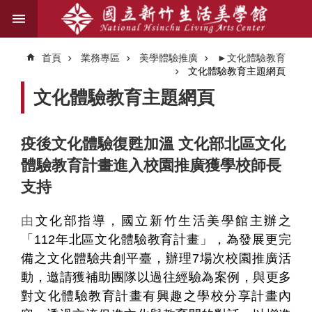
跳到主要內容區塊
進
階
首頁
業務專區
美學體驗推廣
►文化體驗教育
搜
文化體驗教育主題網頁
尋
文化體驗教育主題網頁
關
疫後文化體驗復甦加溫 文化部北區文化
於
體驗教育計畫進入校園推廣獲學校師長
我
們
支持
藝
由
文化部指導，國立新竹生活美學館主辦之
文
「112年北區文化體驗教育計畫」，為發展更完
資
備之文化體驗共創平臺，辦理7場次校園推廣活
訊
動，邀請獲補助團隊以過往經驗為案例，與更多
對文化體驗教育計畫有興趣之學校分享計畫內
業