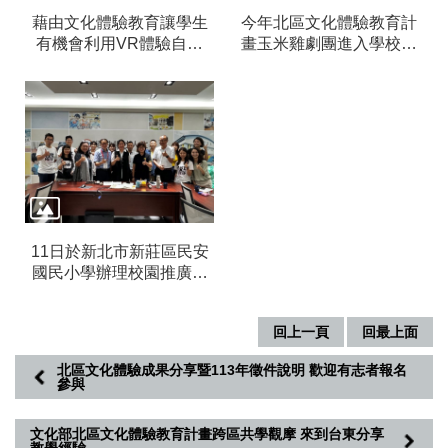
隱
私
藉由文化體驗教育讓學生
今年北區文化體驗教育計
權
有機會利用VR體驗自己
畫玉米雞劇團進入學校進
及
的創作
行肢體教學帶給學生不同
資
的感受
訊
安
全
宣
告
回
11日於新北市新莊區民安
首
國民小學辦理校園推廣活
頁
動最終場
網
回上一頁
回最上面
站
導
北區文化體驗成果分享暨113年徵件說明 歡迎有志者報名
覽
參與
R
S
文化部北區文化體驗教育計畫跨區共學觀摩 來到台東分享
教學經驗