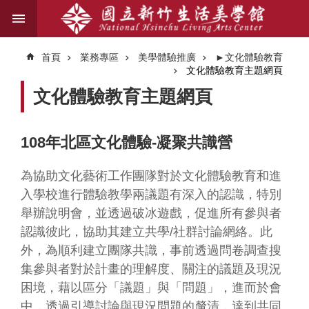
跳到主要內容區塊
進
階
首頁
業務專區
美學體驗推廣
►文化體驗教育
搜
文化體驗教育主題網頁
尋
文化體驗教育主題網頁
關
108年北區文化體驗-凝聚共識營
於
我
為協助文化藝術工作團隊對於文化體驗教育和進
們
入學校進行體驗教學兩議題有深入的認識，特別
舉辦說明會，並透過破冰遊戲，促進所有參與者
藝
文
認識彼此，協助其建立共學
/
社群討論網絡。此
資
外，為順利建立團隊共識，事前透過問卷調查搜
訊
集參與者對於計畫的理解度、關注的議題及現況
困境，藉以區分「議題」與「問題」，進而於會
業
中，透過引導討論與現況問題的釐清，達到共同