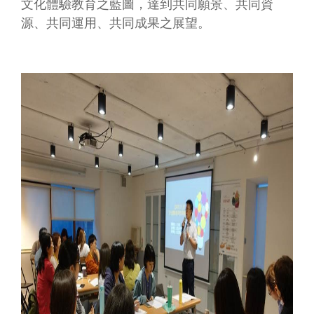
文化體驗教育之藍圖，達到共同願景、共同資
無
源、共同運用、共同成果之展望。
障
礙
說
明
著
作
權
聲
明
網
站
資
料
開
放
宣
告