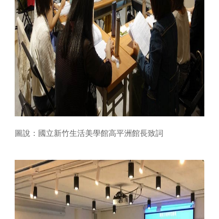
隱
私
權
及
資
訊
安
全
宣
告
回
首
圖說：
國立新竹生活美學館高平洲館長致詞
頁
網
站
導
覽
R
S