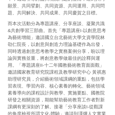
務
願景、共同擘劃、共同資源、共同運用、共同問
專
區
題、共同解決、共同成果、共同慶賀之目標。
而本次活動分為專題講座、分享座談、凝聚共識
便
民
&
共創學習三部曲。首先「專題講座
I-
以創意思考
服
為藝術增能」邀請國立台北藝術大學文資學院林
務
劭仁院長，以創意與創造力理論基礎作為出發，
同時透過創意思考教學之實務案例分享，盼以理
主
論與實務並重，將創意教學做最佳的詮釋與運
題
網
用。「專題講座
II-
十二年國教藝術教育面面觀」
站
邀請國家教育研究院課程及教學研究中心
黃祺惠
助理研究員，介紹藝術領域課綱的重點，包括學
公
習表現、學習內容、核心素養的轉化、藝術領域
開
素養導向的課程設計與教學、實施要點、國教院
資
研發之相關資源，期能幫助藝術教育工作者對新
訊
課綱有更深刻的了解。
接著「分享座談
I-
從觀課
影
的角度檢視所謂文化‧體驗」邀請到澤燁人文實業