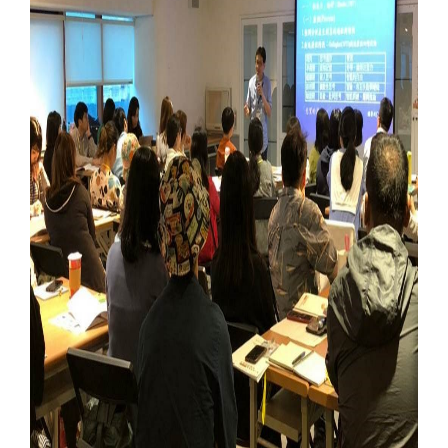
S
友
善
措
施
服
務