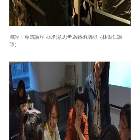
圖說：
專題講座
I-
以創意思考為藝術增能（林劭仁講
師）