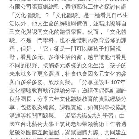
音
有限公司張寶釧總監，帶領藝術工作者探討何謂
平
「文化‧體驗」？「文化體驗」是一種看見自己生
台
活以外，他人生命的經驗與價值，並藉此瞭解自
己文化與認同文化的體悟學習。然而，「文化體
意
見
驗」不是一門學科，也不是體制內教育必修的課
信
程，但是，「它」卻是一門可以讓孩子打開視
箱
野，看見多元、多樣生活的窗，越早讓他們看見
隱
不同的視野、接觸多元多樣的文化生活，孩子的
私
未來就多了更多選項，社會也會因多元文化的參
權
與而多采多姿、欣欣向榮。「分享座談
II- 107
年
政
文化體驗教育執行經驗分享」邀請偶偶偶劇團許
策
秋萍團長，分享去年文化體驗教育的實戰經驗分
政
享，包括教案編寫、課程實施，如何與學校協調
府
資
溝通等相關問題與。「凝聚共識
&
共創學習」由
訊
國立台北藝術大學王筑筠老師帶領藝術工作者透
公
過破冰團體互動遊戲，凝聚團體共識，共同建立
開