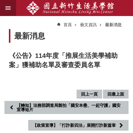
跳到主要內容區塊
進
階
首頁
藝文資訊
最新消息
搜
尋
最新消息
《公告》114年度「推展生活美學補助
關
案」獲補助名單及審查委員名單
於
我
們
藝
回上一頁
回最上面
文
資
【轉知】法務部調查局製拍「國安本壘、一起守護」國安
宣導短片
訊
【政策宣導】「打詐新四法」展開打詐新篇章
業