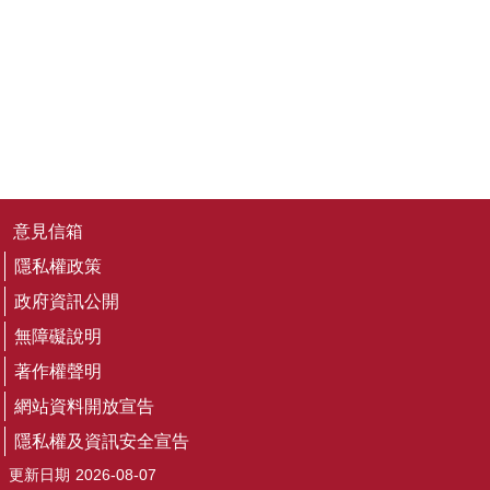
務
專
區
便
民
服
務
主
意見信箱
題
隱私權政策
網
站
政府資訊公開
無障礙說明
公
著作權聲明
開
資
網站資料開放宣告
訊
隱私權及資訊安全宣告
更新日期
2026-08-07
影