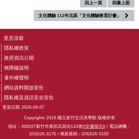
回上一頁
回最上面
音
平
文化體驗 112年北區「文化體驗教育計畫」
台
意
意見信箱
見
信
隱私權政策
箱
政府資訊公開
隱
無障礙說明
私
權
著作權聲明
政
網站資料開放宣告
策
隱私權及資訊安全宣告
政
更新日期
2026-08-07
府
資
Copyrightc 2019 國立新竹生活美學館 版權所有
訊
地址：300027新竹市東區武昌街110號([
交通指引
]) / 電話總機：
公
(03)526-3176 / 傳真號碼：(03)526-3100
開