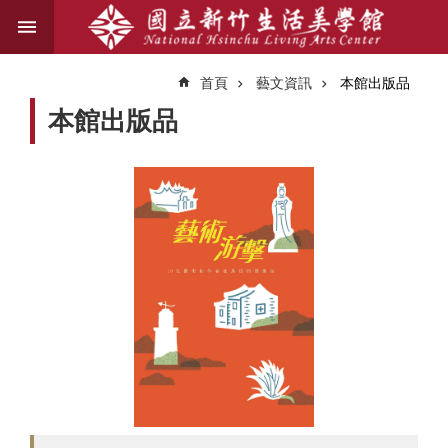
跳到主要內容區塊
進
階
首頁
藝文資訊
本館出版品
搜
尋
本館出版品
關
於
我
們
藝
文
資
訊
業