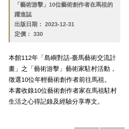
務
「藝術游擊」10位藝術創作者在馬祖的
專
區
躍進誌
出版日期：
2023-12-31
便
定價：
330
民
服
務
本館112年「島嶼對話-臺馬藝術交流計
主
題
畫」之「藝術游擊」藝術家駐村活動，
網
徵選10位年輕藝術創作者前往馬祖。
站
本書收錄10位藝術創作者家在馬祖駐村
公
開
生活之心得記錄及經驗分享專文。
資
訊
影