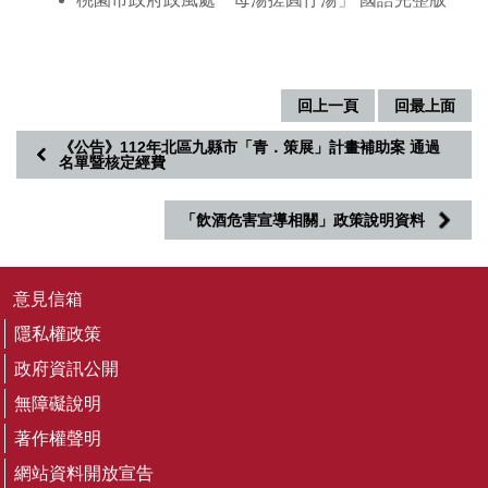
務
專
區
便
回上一頁
回最上面
民
《公告》112年北區九縣市「青．策展」計畫補助案 通過
服
名單暨核定經費
務
「飲酒危害宣導相關」政策說明資料
主
題
網
站
意見信箱
隱私權政策
公
政府資訊公開
開
資
無障礙說明
訊
著作權聲明
網站資料開放宣告
影