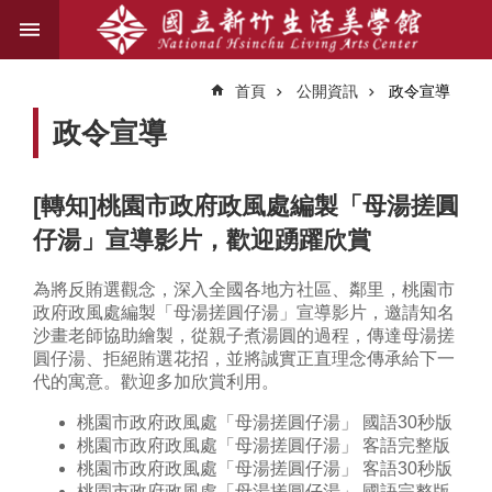
跳到主要內容區塊
進
階
首頁
公開資訊
政令宣導
搜
尋
政令宣導
[轉知]桃園市政府政風處編製「母湯搓圓
關
仔湯」宣導影片，歡迎踴躍欣賞
於
我
們
為將反賄選觀念，深入全國各地方社區、鄰里，桃園市
政府政風處編製「母湯搓圓仔湯」宣導影片，邀請知名
沙畫老師協助繪製，從親子煮湯圓的過程，傳達母湯搓
藝
圓仔湯、拒絕賄選花招，並將誠實正直理念傳承給下一
文
代的寓意。歡迎多加欣賞利用。
資
訊
桃園市政府政風處「母湯搓圓仔湯」 國語30秒版
桃園市政府政風處「母湯搓圓仔湯」 客語完整版
桃園市政府政風處「母湯搓圓仔湯」 客語30秒版
業
桃園市政府政風處「母湯搓圓仔湯」 國語完整版