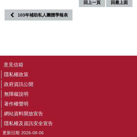
務
回上一頁
回最上面
專
區
103年補助私人團體季報表
便
民
服
務
主
意見信箱
題
隱私權政策
網
站
政府資訊公開
無障礙說明
公
著作權聲明
開
資
網站資料開放宣告
訊
隱私權及資訊安全宣告
更新日期
2026-08-06
影