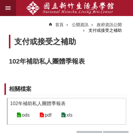
跳到主要內容區塊
進
階
首頁
公開資訊
政府資訊公開
搜
支付或接受之補助
尋
支付或接受之補助
關
102年補助私人團體季報表
於
我
們
相關檔案
藝
文
102年補助私人團體季報表
資
訊
ods
pdf
xls
業