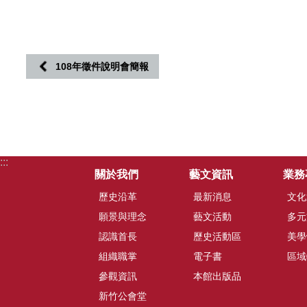
108年徵件說明會簡報
:::
關於我們
藝文資訊
業務
歷史沿革
最新消息
文化
願景與理念
藝文活動
多元
認識首長
歷史活動區
美學
組織職掌
電子書
區域
參觀資訊
本館出版品
新竹公會堂