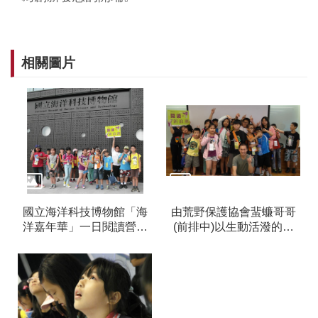
音
平
台
相關圖片
意
見
信
箱
隱
私
權
政
策
國立海洋科技博物館「海
由荒野保護協會蜚蠊哥哥
洋嘉年華」一日閱讀營，
(前排中)以生動活潑的方
政
(2)
式主講「重新看見海洋」
府
講座 (2)
資
訊
公
開