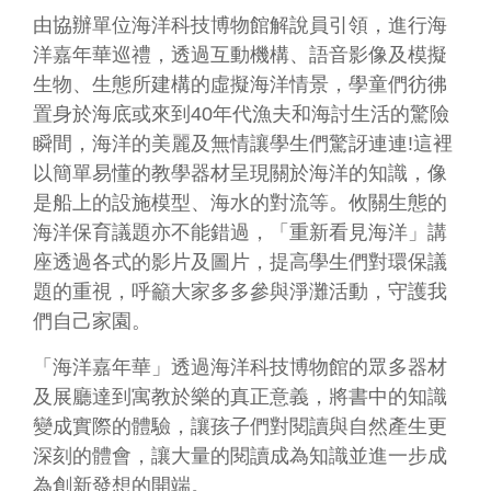
務
由協辦單位海洋科技博物館解說員引領，進行海
專
區
洋嘉年華巡禮，透過互動機構、語音影像及模擬
生物、生態所建構的虛擬海洋情景，學童們彷彿
便
置身於海底或來到40年代漁夫和海討生活的驚險
民
瞬間，海洋的美麗及無情讓學生們驚訝連連!這裡
服
以簡單易懂的教學器材呈現關於海洋的知識，像
務
是船上的設施模型、海水的對流等。攸關生態的
主
海洋保育議題亦不能錯過，「重新看見海洋」講
題
座透過各式的影片及圖片，提高學生們對環保議
網
題的重視，呼籲大家多多參與淨灘活動，守護我
站
們自己家園。
公
「海洋嘉年華」透過海洋科技博物館的眾多器材
開
及展廳達到寓教於樂的真正意義，將書中的知識
資
變成實際的體驗，讓孩子們對閱讀與自然產生更
訊
深刻的體會，讓大量的閱讀成為知識並進一步成
影
為創新發想的開端。