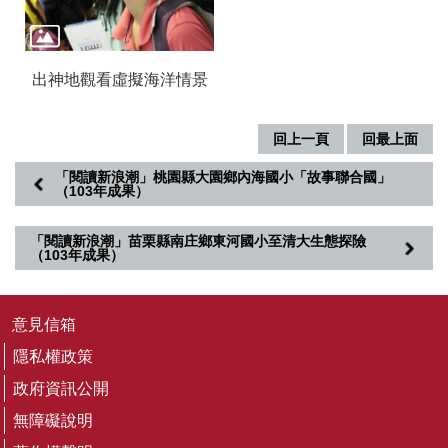
無
障
礙
出神地觀看虛擬海洋情景
說
明
回上一頁
回最上面
著
作
「閱讀新浪潮」桃園縣大園鄉內海國小「故事聯合國」
權
（103年成果）
聲
明
「閱讀新浪潮」苗栗縣南庄鄉東河國小至清大生態探險
（103年成果）
網
站
資
意見信箱
料
開
隱私權政策
放
政府資訊公開
宣
告
無障礙說明