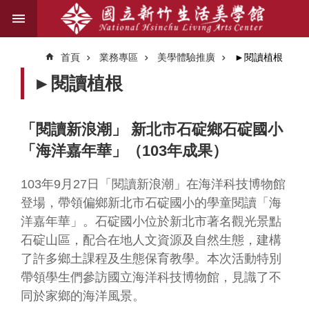
跳到主要內容區塊
進
階
首頁
業務專區
美學體驗推廣
►閱讀植根
搜
尋
►閱讀植根
「閱讀新浪潮」 新北市石碇鄉石碇國小
關
「海洋嘉年華」（103年成果）
於
我
們
103
年9月27日「閱讀新浪潮」在海洋科技博物館
登場，帶領偏鄉新北市石碇國小的學童閱讀「海
藝
洋嘉年華」。石碇國小位於新北市著名觀光景點
文
石碇山區，配合在地人文資源及自然生態，建構
資
了許多鄉土課程及生態保育教學。本次活動特別
訊
帶領學生們參訪國立海洋科技博物館，見識了不
同於家鄉的海洋風景。
業