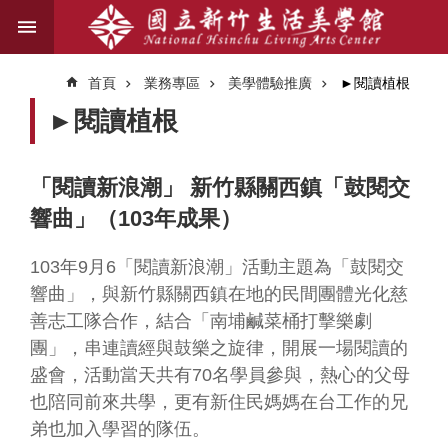
跳到主要內容區塊
進
階
首頁
業務專區
美學體驗推廣
►閱讀植根
搜
尋
►閱讀植根
「閱讀新浪潮」 新竹縣關西鎮「鼓閱交
關
響曲」（103年成果）
於
我
們
103
年9月6「閱讀新浪潮」活動主題為「鼓閱交
響曲」，與新竹縣關西鎮在地的民間團體光化慈
藝
善志工隊合作，結合「南埔鹹菜桶打擊樂劇
文
團」，串連讀經與鼓樂之旋律，開展一場閱讀的
資
盛會，活動當天共有70名學員參與，熱心的父母
訊
也陪同前來共學，更有新住民媽媽在台工作的兄
弟也加入學習的隊伍。
業