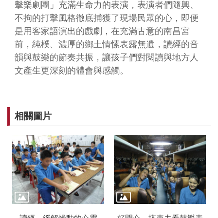
擊樂劇團」充滿生命力的表演，表演者們隨興、
音
平
不拘的打擊風格徹底捕獲了現場民眾的心，即便
台
是用客家語演出的戲劇，在充滿古意的南昌宮
前，純樸、濃厚的鄉土情愫表露無遺，讀經的音
意
韻與鼓樂的節奏共振，讓孩子們對閱讀與地方人
見
文產生更深刻的體會與感觸。
信
箱
隱
私
相關圖片
權
政
策
政
府
資
訊
公
開