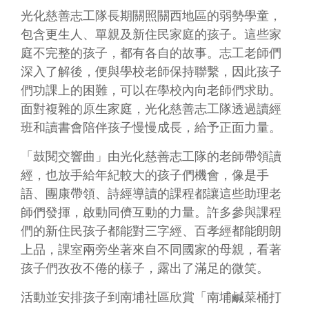
務
光化慈善志工隊長期關照關西地區的弱勢學童，
專
區
包含更生人、單親及新住民家庭的孩子。這些家
庭不完整的孩子，都有各自的故事。志工老師們
便
深入了解後，便與學校老師保持聯繫，因此孩子
民
們功課上的困難，可以在學校內向老師們求助。
服
面對複雜的原生家庭，光化慈善志工隊透過讀經
務
班和讀書會陪伴孩子慢慢成長，給予正面力量。
主
「鼓閱交響曲」由光化慈善志工隊的老師帶領讀
題
網
經，也放手給年紀較大的孩子們機會，像是手
站
語、團康帶領、詩經導讀的課程都讓這些助理老
師們發揮，啟動同儕互動的力量。許多參與課程
公
們的新住民孩子都能對三字經、百孝經都能朗朗
開
上品，課室兩旁坐著來自不同國家的母親，看著
資
孩子們孜孜不倦的樣子，露出了滿足的微笑。
訊
活動並安排孩子到南埔社區欣賞「南埔鹹菜桶打
影