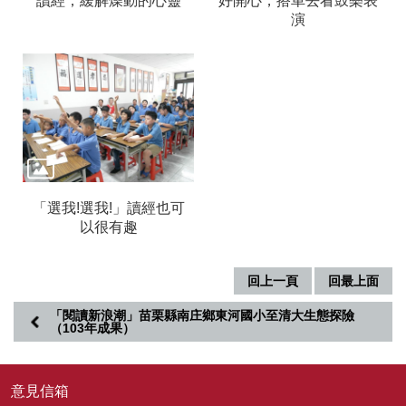
讀經，緩解燥動的心靈
好開心，搭車去看鼓樂表
演
無
障
礙
說
明
著
作
權
聲
明
「選我!選我!」讀經也可
以很有趣
網
站
資
回上一頁
回最上面
料
「閱讀新浪潮」苗栗縣南庄鄉東河國小至清大生態探險
開
（103年成果）
放
宣
告
意見信箱