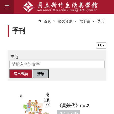
跳到主要內容區塊
進
階
首頁
藝文資訊
電子書
季刊
搜
尋
季刊
關
於
主題
我
們
藝
文
資
訊
《巢兼代》no.2
業
2021-07-06