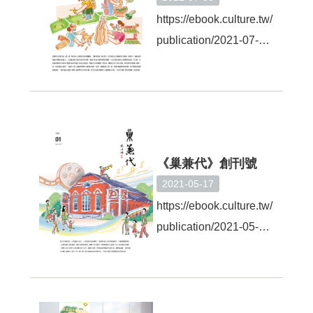
務
專
https://ebook.culture.tw/
區
publication/2021-07-
02/41354f3c-1cac-48bf-
便
民
a524-d674bb16833a
服
務
主
題
《巢兼代》創刊號
網
2021-05-17
站
https://ebook.culture.tw/
publication/2021-05-
公
開
16/2a1c348e-1c00-
資
4972-981d-
訊
26dc7596c24e/
影