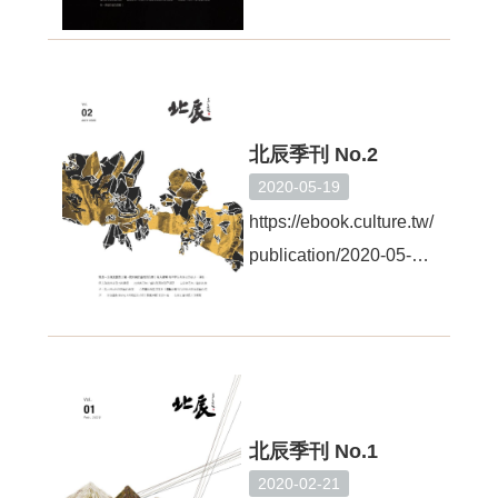
無
4e49-aaf7-
障
b3a998d997fa
礙
說
明
北辰季刊 No.2
著
作
2020-05-19
權
https://ebook.culture.tw/
聲
明
publication/2020-05-
19/87275c74-f632-
網
站
4955-b5be-
資
964c42761fac
料
開
放
宣
北辰季刊 No.1
告
2020-02-21