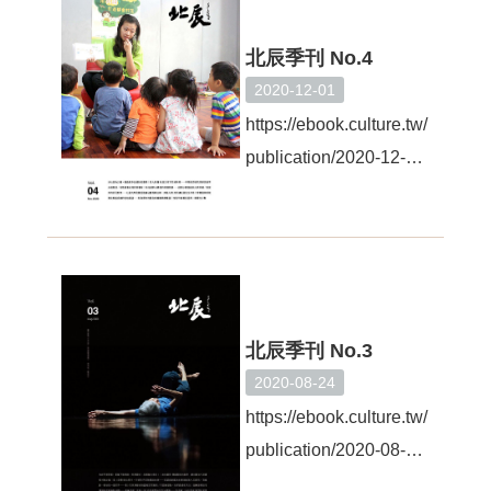
音
平
北辰季刊 No.4
台
2020-12-01
意
https://ebook.culture.tw/
見
publication/2020-12-
信
箱
01/3d9bab7c-a8e3-
4be7-b4bb-
隱
私
dbde6efedf09
權
政
策
北辰季刊 No.3
政
府
2020-08-24
資
https://ebook.culture.tw/
訊
publication/2020-08-
公
開
20/f538ebcb-336a-