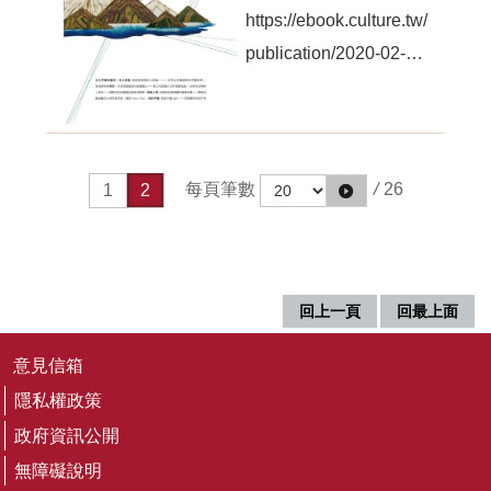
隱
https://ebook.culture.tw/
私
權
publication/2020-02-
及
15/f88c276c-97a0-4f42-
資
訊
ade3-4dfda8315256
安
全
宣
每頁筆數
/
26
1
2
告
回
首
頁
回上一頁
回最上面
網
意見信箱
站
導
隱私權政策
覽
政府資訊公開
R
無障礙說明
S