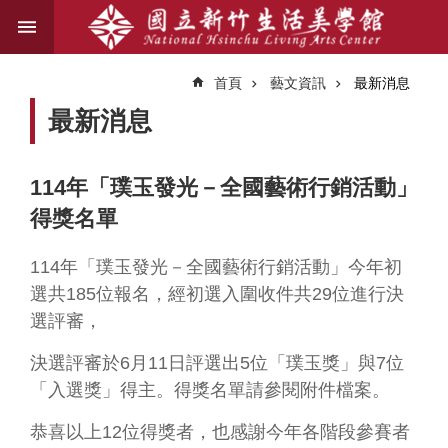
跳到主要內容區塊
進
階
首頁
藝文資訊
最新消息
搜
尋
最新消息
114年「璞玉發光－全國藝術行銷活動」
關
得獎名單
於
我
們
114年「璞玉發光－全國藝術行銷活動」今年初
選共185位報名，經初選入圍收件共29位進行決
藝
選評審，
文
資
決選評審於6月11日評選出5位「璞玉獎」與7位
訊
「入選獎」得主。得獎名單請參閱附件檔案。
業
恭喜以上12位得獎者，也感謝今年各階段參賽者