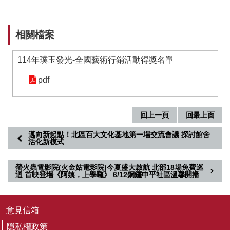
音
平
台
相關檔案
意
114年璞玉發光-全國藝術行銷活動得獎名單
見
信
pdf
箱
隱
回上一頁
回最上面
私
權
邁向新起點！北區百大文化基地第一場交流會議 探討館舍
政
活化新模式
策
螢火蟲電影院(火金姑電影院)今夏盛大啟航 北部18場免費巡
政
迴 首映登場《阿姨，上學囉》 6/12銅鑼中平社區溫馨開播
府
資
訊
意見信箱
公
開
隱私權政策