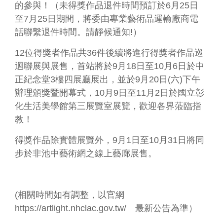
務
的參與！（未得獎作品退件時間預訂於6月25日
專
至7月25日期間，將委由專業藝術品運輸廠商電
區
話聯繫退件時間。請靜候通知!）
便
12位得獎者作品共36件後續將進行得獎者作品巡
民
迴聯展與展售，首站將於9月18日至10月6日於中
服
務
正紀念堂3樓四展廳展出，並於9月20日(六)下午
辦理頒獎暨開幕式，10月9日至11月2日於國立彰
主
化生活美學館第三展覽室展覽，歡迎各界蒞臨指
題
教！
網
站
得獎作品除實體展覽外，9月1日至10月31日將同
步於非池中藝術網之線上藝廊展售。
公
開
資
訊
(相關時間如有調整，以官網
https://artlight.nhclac.gov.tw/
最新公告為準）
影