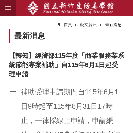
跳到主要內容區塊
進
階
首頁
藝文資訊
最新消息
搜
尋
最新消息
【轉知】經濟部115年度「商業服務業系
關
統節能專案補助」自115年6月1日起受
於
我
理申請
們
補助受理申請期間自115年6月1
藝
文
日9時起至115年8月31日17時
資
訊
止，一律採線上申請，申請網
業