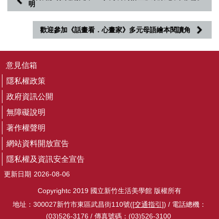
明
音
平
台
歡迎參加《話畫看．心畫家》多元母語繪本閱讀角
意
見
意見信箱
信
隱私權政策
箱
政府資訊公開
隱
私
無障礙說明
權
著作權聲明
政
策
網站資料開放宣告
隱私權及資訊安全宣告
政
府
更新日期
2026-08-06
資
Copyrightc 2019 國立新竹生活美學館 版權所有
訊
公
地址：300027新竹市東區武昌街110號([
交通指引
]) / 電話總機：
開
(03)526-3176 / 傳真號碼：(03)526-3100