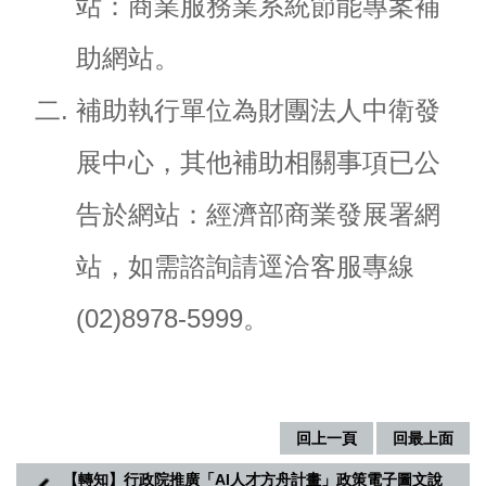
站：
商業服務業系統節能專案補
務
專
區
助網站
。
便
補助執行單位為財團法人中衛發
民
服
展中心，其他補助相關事項已公
務
告於網站：
經濟部商業發展署網
主
題
站
，如需諮詢請逕洽客服專線
網
站
(02)8978-5999。
公
開
資
訊
回上一頁
回最上面
影
【轉知】行政院推廣「AI人才方舟計畫」政策電子圖文說