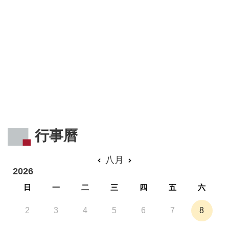
音
平
台
意
見
信
箱
隱
私
權
行事曆
政
策
八月
政
2026
府
日
一
二
三
四
五
六
資
訊
2
3
4
5
6
7
8
公
開