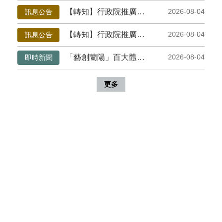
務
專
【轉知】行政院推廣「《危老條例》修正草案與《都更條例》部分條文修正草案」政策電子圖文說明
2026-08-04
訊息公告
區
【轉知】行政院推廣「《食品安全衛生管理法》修正草案」政策電子圖文說明
2026-08-04
訊息公告
便
「藝創蘭陽」百大體驗工作坊宜蘭登場 串聯北區百大文化基地推動地方實踐
2026-08-04
即時新聞
民
服
務
更多
主
題
網
站
公
開
資
訊
影