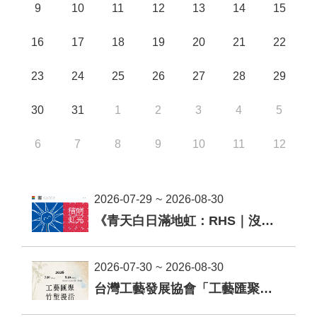
9
10
11
12
13
14
15
無
障
16
17
18
19
20
21
22
礙
說
明
23
24
25
26
27
28
29
著
30
31
1
2
3
4
5
作
權
6
7
8
9
10
11
12
聲
明
網
2026-07-29
~
2026-08-30
站
資
《青天白日滿地虹：RHS｜沒有敵人的幾何》陳怡君創作個展
料
開
放
2026-07-30
~
2026-08-30
宣
台灣工藝發展協會「工藝匯聚．竹塹漫活」展覽
告