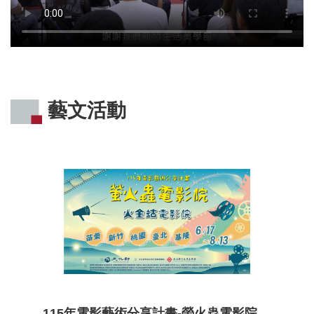
S
友
善
措
施
服
務
藝文活動
115年電影藝術分享計畫-螢火蟲電影院