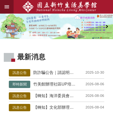
跳到主要內容區塊
進
階
搜
尋
關
最新消息
於
我
們
防詐騙公告｜請認明國立新竹生活美學館官方管道
2025-10-30
訊息公告
藝
竹美館辦理社區UP培力工作坊 從樂團故事到多元文化，陪伴社區團隊拓展地方實踐視野
2026-08-06
即時新聞
文
資
訊
【轉知】海洋委員會海洋保育署修正「海洋保護區域網絡多元協作計畫」補助計畫，新增補助對象範疇，並更新徵件須知活動資訊，請踴躍報名參加
2026-08-06
訊息公告
【轉知】文化部辦理「2027年文化部百大文化基地徵選」，歡迎有興趣夥伴報名參加!
2026-08-04
訊息公告
業