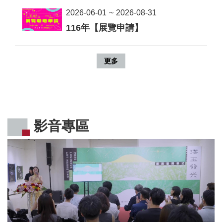
隱
私
2026-06-01
~
2026-08-31
權
116年【展覽申請】
及
資
訊
更多
安
全
宣
告
回
影音專區
首
頁
網
站
導
覽
R
S