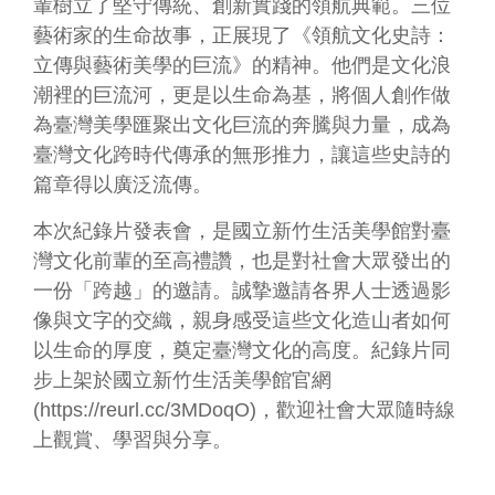
隱
輩樹立了堅守傳統、創新實踐的領航典範。三位
私
藝術家的生命故事，正展現了《領航文化史詩：
權
立傳與藝術美學的巨流》的精神。他們是文化浪
及
資
潮裡的巨流河，更是以生命為基，將個人創作做
訊
為臺灣美學匯聚出文化巨流的奔騰與力量，成為
安
臺灣文化跨時代傳承的無形推力，讓這些史詩的
全
篇章得以廣泛流傳。
宣
告
本次紀錄片發表會，是國立新竹生活美學館對臺
回
灣文化前輩的至高禮讚，也是對社會大眾發出的
首
一份「跨越」的邀請。誠摯邀請各界人士透過影
頁
像與文字的交織，親身感受這些文化造山者如何
網
以生命的厚度，奠定臺灣文化的高度。紀錄片同
站
步上架於國立新竹生活美學館官網
導
(
https://reurl.cc/3MDoqO
)，歡迎社會大眾隨時線
覽
上觀賞、學習與分享。
R
S