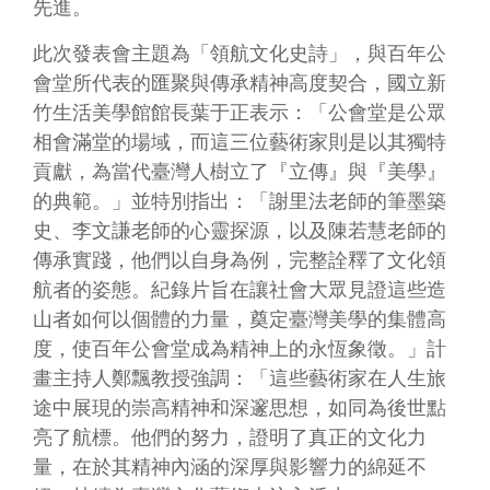
先進。
音
平
此次發表會主題為「領航文化史詩」，與百年公
台
會堂所代表的匯聚與傳承精神高度契合，國立新
竹生活美學館館長葉于正表示：「公會堂是公眾
意
見
相會滿堂的場域，而這三位藝術家則是以其獨特
信
貢獻，為當代臺灣人樹立了『立傳』與『美學』
箱
的典範。」並特別指出：「謝里法老師的筆墨築
隱
史、李文謙老師的心靈探源，以及陳若慧老師的
私
傳承實踐，他們以自身為例，完整詮釋了文化領
權
航者的姿態。紀錄片旨在讓社會大眾見證這些造
政
山者如何以個體的力量，奠定臺灣美學的集體高
策
度，使百年公會堂成為精神上的永恆象徵。」計
政
畫主持人鄭飄教授強調：「這些藝術家在人生旅
府
資
途中展現的崇高精神和深邃思想，如同為後世點
訊
亮了航標。他們的努力，證明了真正的文化力
公
量，在於其精神內涵的深厚與影響力的綿延不
開