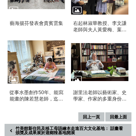
藝海揚芬發表會貴賓雲集
右起林淑華教授、李文謙
老師與夫人黃愛梅、葉于
正館長及楊永源教授
從事水墨創作50年、能寫
謝里法老師以藝術家、史
能畫的陳若慧老師，迄今
學家、作家的多重身份，
創作不綴。
完成臺灣近代美術史的系
統性梳理與建構
回上一頁
回最上面
竹美館新住民及移工母語繪本走進百大文化基地： 話畫看
頒獎及成果展於迴鄉辣基地開展