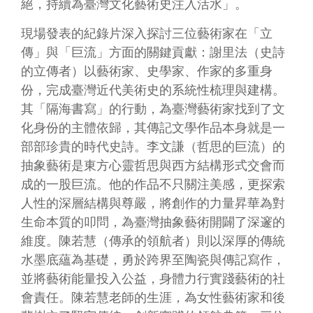
絕，持續為臺灣文化藝術史注入活水」。
無
障
現場發表的紀錄片深入探討三位藝術家在「立
礙
傳」與「巨流」方面的關鍵貢獻：謝里法（史詩
說
的立傳者）以藝術家、史學家、作家的多重身
明
份，完成臺灣近代美術史的系統性梳理與建構。
著
其「隔海書寫」的行動，為臺灣藝術家找到了文
作
化身份的主體依歸，其傳記文學作品本身就是一
權
聲
部部珍貴的時代史詩。李文謙（哲思的巨流）的
明
抽象藝術是東方心靈哲思與西方結構形式交會而
成的一股巨流。他的作品不只關注美感，更探索
網
站
人性的深層結構與尊嚴，將創作的力量昇華為對
資
生命本質的叩問，為臺灣抽象藝術開闢了深邃的
料
維度。陳若慧（傳承的領航者）則以深厚的傳統
開
放
水墨底蘊為基礎，勇於跨界至陶瓷與傳記寫作，
宣
並將藝術能量投入公益，身體力行實踐藝術的社
告
會責任。陳若慧老師的生涯，為女性藝術家和後