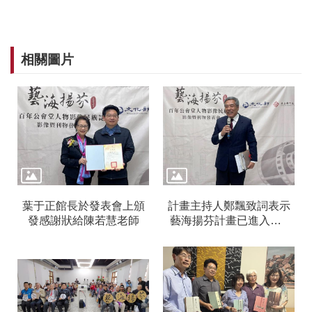
S
友
善
措
相關圖片
施
服
務
葉于正館長於發表會上頒
計畫主持人鄭飄致詞表示
發感謝狀給陳若慧老師
藝海揚芬計畫已進入第5
年，拍攝記錄了43個資深
藝術家