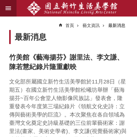
跳到主要內容區塊
進
階
首頁
藝文資訊
最新消息
搜
尋
最新消息
竹美館《藝海揚芬》謝里法、李文謙、
關
陳若慧紀錄片隆重獻映
於
我
們
文化部所屬國立新竹生活美學館於11月28日（星
期五）在國立新竹生活美學館松曦坊舉辦「藝海
藝
揚芬~百年公會堂人物影像民族誌」發表會，隆
文
重發表今年度第三場紀錄片《領航文化史詩：立
資
傳與藝術美學的巨流》。本次聚焦在各自領域為
訊
臺灣文化奠定史詩級基礎的三位前輩藝術家：謝
里法(畫家、美術史學者)、李文謙(視覺藝術家)與
業