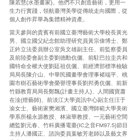
務
陳若慧(水墨畫家)。他們不只創造藝術，更用一
專
生力行實踐，領航臺灣美學從傳統走向國際，從
區
個人創作昇華為集體精神資產。
便
當天參與的貴賓有前國立臺灣藝術大學校長黃光
民
男、國立國父紀念館助理研究員黃宗偉博士、鄭
服
正鈐立法委員辦公室吳文雄副主任、前監察委員
務
及前陸委會副主委劉德勳伉儷、前駐巴拉圭共和
主
國特命全權大使劉廷祖伉儷、前經濟部標準檢驗
題
局局長陳介山、中華民國畫學會理事褚端平、桃
網
園市樹石藝術學會榮譽理事長劉邦勇伉儷、前新
站
竹縣教育局局長鄭飄(計畫主持人)、人間國寶蕭
在淦(燈藝師)、前淡江大學資訊中心副主任汪于
公
渝女士、藝術家樊湘濱、國立臺灣師範大學美術
開
資
學系所楊永源教授、林淑華教授、一元藝術空間
訊
總監劉元春、竹科廣播電臺(IC之音FM97.5)節目
主持人潘國正、諮詢委員葉敏芳老師以及藝文界
影